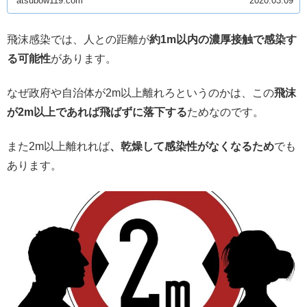
atsubow119.com
2020.03.09
飛沫感染では、人との距離が
約1m以内の濃厚接触で感染す
る可能性
があります。
なぜ政府や自治体が2m以上離れろというのかは、この
飛沫
が2m以上であれば飛ばずに落下する
ためなのです。
また2m以上離れれば
、乾燥して感染性がなくなるため
でも
あります。