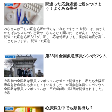
間違った応急処置に気をつけよ
コラム
う！よくある事例
みなさんは正しい応急処置の仕方をご存じですか？ 世間には、昔から
のおばあちゃんの知恵袋や、なんとなく聞いたことがある…などの、
間違った応急処置方法が、正しい応急処置よりも、実は認知度が高い
こともあります。 間違った応急...
第28回 全国救急隊員シンポジウム
イベント
令和初の全国救急隊員シンポジウムが仙台で開催され、私たち大阪医
専救急救命学科も参加してまいりました!! 全国救急隊員シンポジウム
全国救急隊員シンポジウムは、平成4年度に第1回が開催されました。
令和...
心肺蘇生中でも順番待ち？
コラム