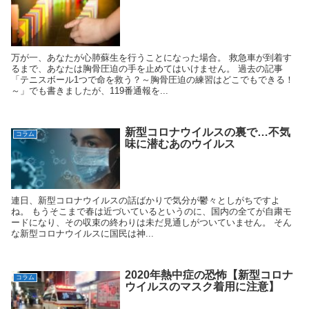
万が一、あなたが心肺蘇生を行うことになった場合。 救急車が到着す
るまで、あなたは胸骨圧迫の手を止めてはいけません。 過去の記事
「テニスボール1つで命を救う？～胸骨圧迫の練習はどこでもできる！
～」でも書きましたが、119番通報を...
新型コロナウイルスの裏で…不気
コラム
味に潜むあのウイルス
連日、新型コロナウイルスの話ばかりで気分が鬱々としがちですよ
ね。 もうそこまで春は近づいているというのに、国内の全てが自粛モ
ードになり、その収束の終わりは未だ見通しがついていません。 そん
な新型コロナウイルスに国民は神...
2020年熱中症の恐怖【新型コロナ
コラム
ウイルスのマスク着用に注意】