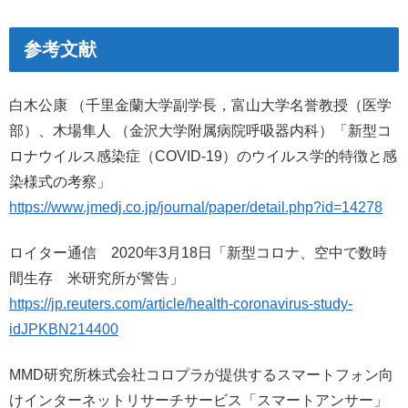
参考文献
白木公康 （千里金蘭大学副学長，富山大学名誉教授（医学
部）、木場隼人 （金沢大学附属病院呼吸器内科）「新型コ
ロナウイルス感染症（COVID-19）のウイルス学的特徴と感
染様式の考察」
https://www.jmedj.co.jp/journal/paper/detail.php?id=14278
ロイター通信 2020年3月18日「新型コロナ、空中で数時
間生存 米研究所が警告」
https://jp.reuters.com/article/health-coronavirus-study-
idJPKBN214400
MMD研究所株式会社コロプラが提供するスマートフォン向
けインターネットリサーチサービス「スマートアンサー」