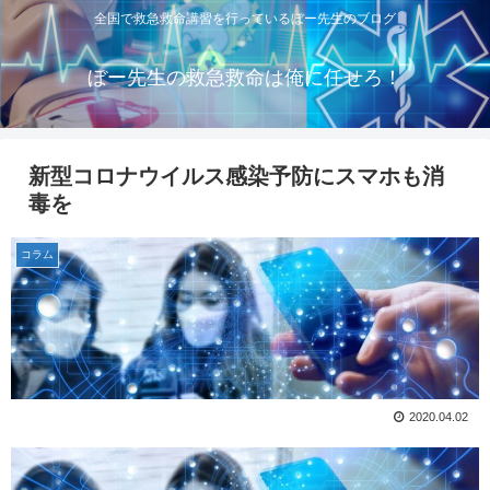
全国で救急救命講習を行っているぼー先生のブログ
ぼー先生の救急救命は俺に任せろ！
新型コロナウイルス感染予防にスマホも消
毒を
コラム
2020.04.02