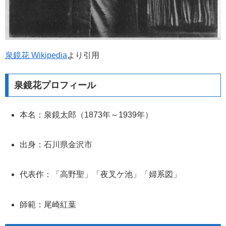
泉鏡花 Wikipedia
より引用
泉鏡花プロフィール
本名：泉鏡太郎（1873年～1939年）
出身：石川県金沢市
代表作：「高野聖」「夜叉ケ池」「婦系図」
師範：尾崎紅葉