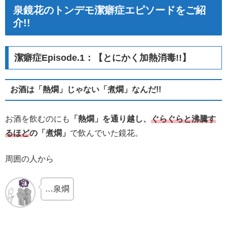
泉鏡花のトンデモ潔癖症エピソードをご紹
介!!
潔癖症Episode.1：【とにかく加熱消毒!!】
お酒は「熱燗」じゃない「煮燗」なんだ!!
お酒を飲むのにも
「熱燗」を通り越し、
ぐらぐらと沸騰す
るほど
の「煮燗」
で飲んでいた鏡花。
周囲の人から
…泉燗