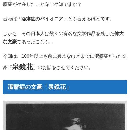
癖症が存在したことをご存知ですか？
言わば「
潔癖症のパイオニア
」とも言えるほどです。
しかも、その日本人は数々の有名な文学作品を残した
偉大
な文豪
であったことも…
今回は、100年以上も前に異常なほどまでに潔癖症だった文
泉鏡花
豪「
」のお話をさせてください。
潔癖症の文豪「泉鏡花」