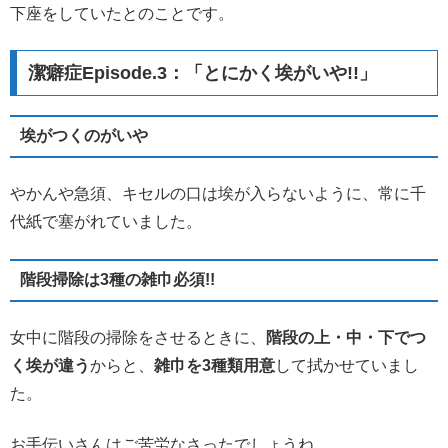
下座をしていたとのことです。
潔癖症Episode.3：「とにかく埃がいや!!」
埃がつくのがいや
やかんや急須、キセルの口は埃が入らないように、常に千
代紙で塞がれていました。
階段掃除は3種の雑巾必須!!
女中に階段の掃除をさせるときに、
階段の上・中・下でつ
く埃が違う
からと、
雑巾を3種類用意
して拭かせていまし
た。
お手伝いさんはご苦労なさったでしょうね…