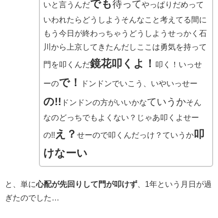
でも
待って
いと言うんだ
やっぱりだめって
いわれたらどうしようそんなこと考えてる間に
もう今日が終わっちゃうどうしようせっかく石
川から上京してきたんだしここは勇気を持って
鏡花叩くよ！
門を叩くんだ
叩く！いっせ
で！
ーの
ドンドンでいこう、いやいっせー
の!!
ていうか
ドンドンの方がいいかな
そん
なのどっちでもよくない？じゃあ叩くよせー
え？
叩
の!!
せーので叩くんだっけ？ていうか
けなーい
と、単に
心配が先回りして門が叩けず
、1年という月日が過
ぎたのでした…