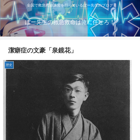
全国で救急救命講習を行っているぼー先生のブログ
ぼー先生の救急救命は俺に任せろ！
潔癖症の文豪「泉鏡花」
歴史