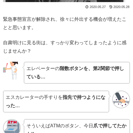
2020.05.27
2020.05.28
緊急事態宣言が解除され、徐々に外出する機会が増えたこ
とと思います。
自粛明けに見る街は、すっかり変わってしまったように感
じませんか？
エレベーターの
階数ボタンを、第2関節で押し
ている…
エスカレーターの手すりを
指先で持つようにな
った…
そういえばATMのボタン、今日
爪で押してたか